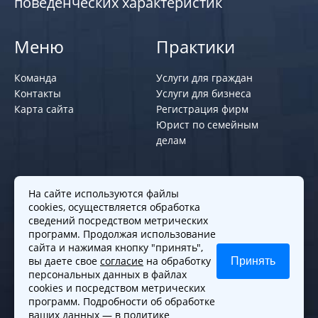
поведенческих характеристик
Меню
Практики
Команда
Услуги для граждан
Контакты
Услуги для бизнеса
Карта сайта
Регистрация фирм
Юрист по семейным
делам
Политики и правила
На сайте используются файлы
cookies, осуществляется обработка
Политика обработки персональных
сведений посредством метрических
программ. Продолжая использование
данных
сайта и нажимая кнопку "принять",
Согласие на обработку cookies
вы даете свое
согласие
на обработку
Принять
Согласие на обработку персональных
персональных данных в файлах
данных
cookies и посредством метрических
программ. Подробности об обработке
ваших данных —
в политике