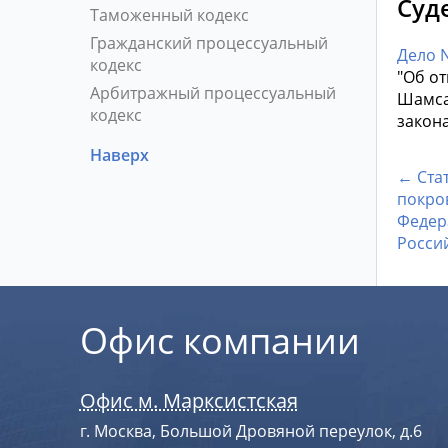
Суд
Таможенный кодекс
Гражданский процессуальный
Дело N
кодекс
"Об о
Арбитражный процессуальный
Шамса
кодекс
закон
Наверх
← Ста
покро
Федер
Росси
Офис компании
Офис м. Марксистская
г. Москва, Большой Дровяной переулок, д.6