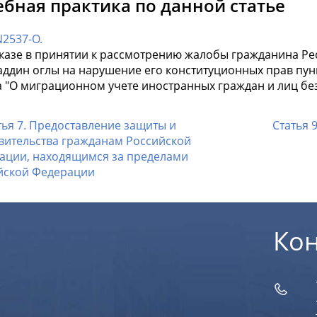
ебная практика по данной статье
2537-О.
тказе в принятии к рассмотрению жалобы гражданина Р
ддин оглы на нарушение его конституционных прав пунк
а "О миграционном учете иностранных граждан и лиц бе
тья 7. Предоставление защиты и
Статья 
вительства гражданам Российской
ации, находящимся за пределами
йской Федерации
Ко