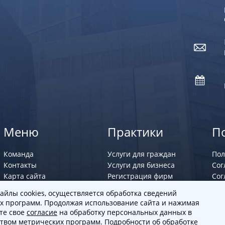
Меню
Практики
П
Команда
Услуги для граждан
Пол
Контакты
Услуги для бизнеса
Сог
Карта сайта
Регистрация фирм
Сог
Юрист по семейным
айлы cookies, осуществляется обработка сведений
делам
х программ. Продолжая использование сайта и нажимая
ете свое
согласие
на обработку персональных данных в
ством метрических программ. Подробности об обработке