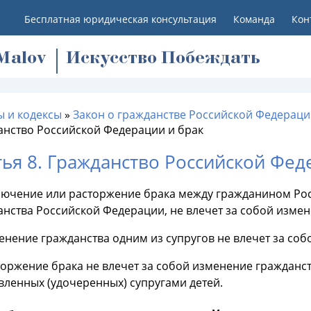
Бесплатная юридическая консультация
Команда
Кон
M
alov
Искусство Побеждать
ы и кодексы
»
Закон о гражданстве Российской Федераци
анство Российской Федерации и брак
тья 8. Гражданство Российской Фед
ключение или расторжение брака между гражданином Р
анства Российской Федерации, не влечет за собой измен
енение гражданства одним из супругов не влечет за соб
торжение брака не влечет за собой изменение гражданс
вленных (удочеренных) супругами детей.