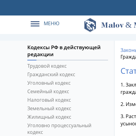
МЕНЮ
&
M
alov
Кодексы РФ в действующей
Закон
редакции
Гражд
Трудовой кодекс
Ста
Гражданский кодекс
Уголовный кодекс
1. За
Семейный кодекс
гражд
Налоговый кодекс
2. Изм
Земельный кодекс
3. Рас
Жилищный кодекс
усыно
Уголовно процессуальный
кодекс