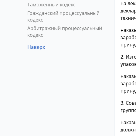
на ле
Таможенный кодекс
декла
Гражданский процессуальный
технич
кодекс
Арбитражный процессуальный
наказ
кодекс
зарабо
принуд
Наверх
2. Из
упаков
наказ
зарабо
принуд
3. Со
группо
наказ
должно