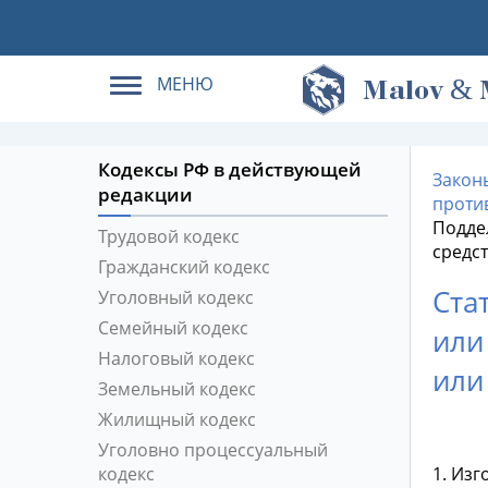
МЕНЮ
&
M
alov
Кодексы РФ в действующей
Закон
редакции
проти
Подде
Трудовой кодекс
средс
Гражданский кодекс
Ста
Уголовный кодекс
Семейный кодекс
или
Налоговый кодекс
или
Земельный кодекс
Жилищный кодекс
Уголовно процессуальный
кодекс
1. Из