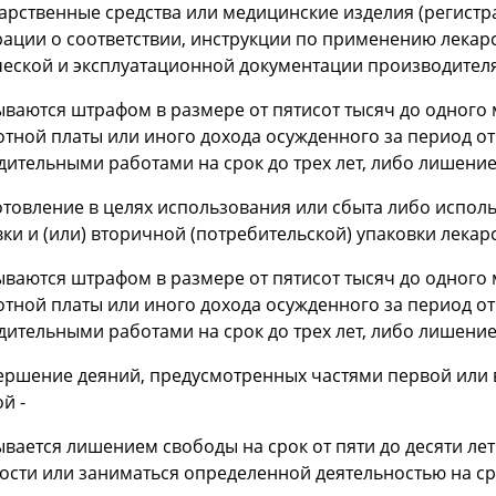
карственные средства или медицинские изделия (регистр
рации о соответствии, инструкции по применению лекар
еской и эксплуатационной документации производителя 
ываются штрафом в размере от пятисот тысяч до одного
тной платы или иного дохода осужденного за период от 
ительными работами на срок до трех лет, либо лишение
готовление в целях использования или сбыта либо испо
ки и (или) вторичной (потребительской) упаковки лекар
ываются штрафом в размере от пятисот тысяч до одного
тной платы или иного дохода осужденного за период от 
ительными работами на срок до трех лет, либо лишение
вершение деяний, предусмотренных частями первой или 
й -
ывается лишением свободы на срок от пяти до десяти л
сти или заниматься определенной деятельностью на сро