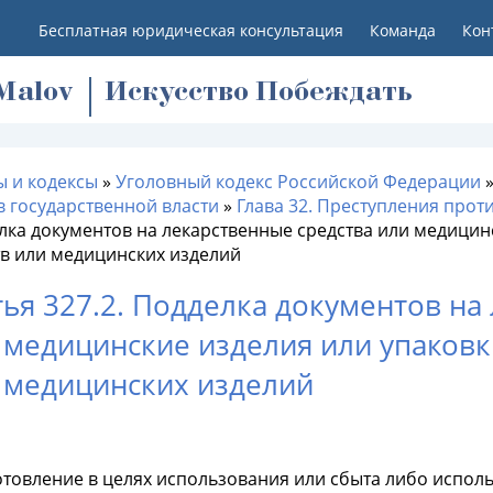
Бесплатная юридическая консультация
Команда
Кон
M
alov
Искусство Побеждать
ы и кодексы
»
Уголовный кодекс Российской Федерации
в государственной власти
»
Глава 32. Преступления прот
лка документов на лекарственные средства или медицин
тв или медицинских изделий
тья 327.2. Подделка документов на
 медицинские изделия или упаковк
 медицинских изделий
готовление в целях использования или сбыта либо испо