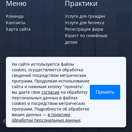
Меню
Практики
Команда
Услуги для граждан
Контакты
Услуги для бизнеса
Карта сайта
Регистрация фирм
Юрист по семейным
делам
Политики и правила
На сайте используются файлы
cookies, осуществляется обработка
Политика обработки персональных
сведений посредством метрических
программ. Продолжая использование
данных
сайта и нажимая кнопку "принять",
Согласие на обработку cookies
вы даете свое
согласие
на обработку
Принять
Согласие на обработку персональных
персональных данных в файлах
данных
cookies и посредством метрических
программ. Подробности об обработке
ваших данных —
в политике
обработки персональных данных
.
© 2010-2026. Все права защищены