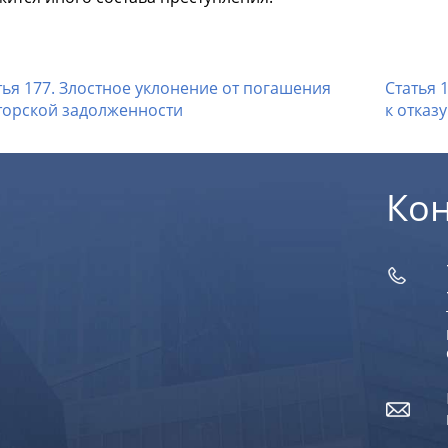
ья 177. Злостное уклонение от погашения
Статья 
торской задолженности
к отказ
Ко