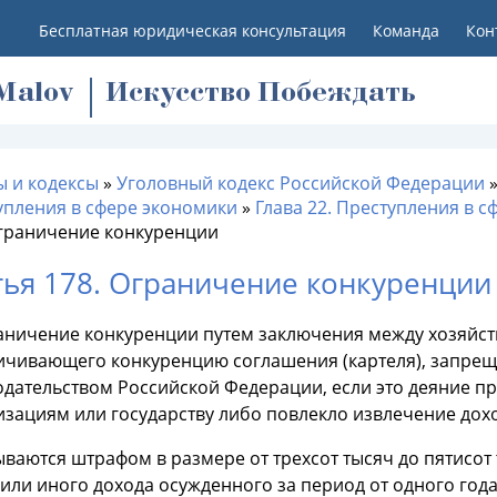
Бесплатная юридическая консультация
Команда
Кон
M
alov
Искусство Побеждать
ы и кодексы
»
Уголовный кодекс Российской Федерации
упления в сфере экономики
»
Глава 22. Преступления в 
Ограничение конкуренции
тья 178. Ограничение конкуренции
раничение конкуренции путем заключения между хозяй
ичивающего конкуренцию соглашения (картеля), запрещ
одательством Российской Федерации, если это деяние 
зациям или государству либо повлекло извлечение дохо
ваются штрафом в размере от трехсот тысяч до пятисот
или иного дохода осужденного за период от одного года