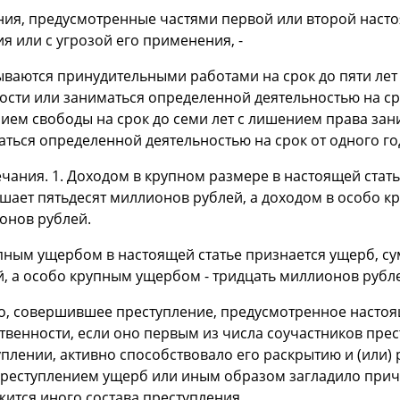
яния, предусмотренные частями первой или второй наст
я или с угрозой его применения, -
ываются принудительными работами на срок до пяти ле
сти или заниматься определенной деятельностью на срок
ием свободы на срок до семи лет с лишением права за
ться определенной деятельностью на срок от одного год
ания. 1. Доходом в крупном размере в настоящей стать
ает пятьдесят миллионов рублей, а доходом в особо кр
онов рублей.
упным ущербом в настоящей статье признается ущерб, с
й, а особо крупным ущербом - тридцать миллионов рубл
цо, совершившее преступление, предусмотренное настоя
ственности, если оно первым из числа соучастников пр
уплении, активно способствовало его раскрытию и (или
преступлением ущерб или иным образом загладило причи
ится иного состава преступления.