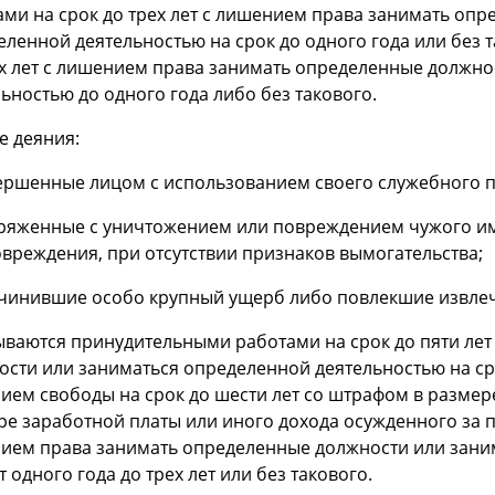
ами на срок до трех лет с лишением права занимать оп
еленной деятельностью на срок до одного года или без 
ех лет с лишением права занимать определенные должно
ьностью до одного года либо без такового.
же деяния:
вершенные лицом с использованием своего служебного 
пряженные с уничтожением или повреждением чужого им
овреждения, при отсутствии признаков вымогательства;
ичинившие особо крупный ущерб либо повлекшие извлече
ываются принудительными работами на срок до пяти ле
сти или заниматься определенной деятельностью на сро
ием свободы на срок до шести лет со штрафом в размер
е заработной платы или иного дохода осужденного за пе
ием права занимать определенные должности или зани
т одного года до трех лет или без такового.