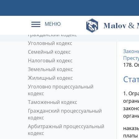
Кодексы РФ в действующей
редакции
МЕНЮ
&
Трудовой кодекс
M
alov
Гражданский кодекс
Уголовный кодекс
Закон
Семейный кодекс
Прест
Налоговый кодекс
178. 
Земельный кодекс
Ста
Жилищный кодекс
Уголовно процессуальный
кодекс
1. Ог
огран
Таможенный кодекс
закон
Гражданский процессуальный
органи
кодекс
Арбитражный процессуальный
наказы
кодекс
платы 