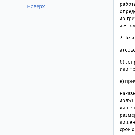
работ
Наверх
опред
до тр
деятел
2. Те 
а) со
б) со
или п
в) пр
наказ
должно
лишен
размер
лишен
срок о