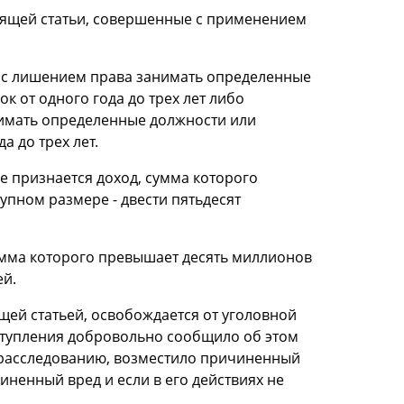
оящей статьи, совершенные с применением
т с лишением права занимать определенные
 от одного года до трех лет либо
нимать определенные должности или
а до трех лет.
е признается доход, сумма которого
упном размере - двести пятьдесят
умма которого превышает десять миллионов
ей.
щей статьей, освобождается от уголовной
еступления добровольно сообщило об этом
) расследованию, возместило причиненный
ненный вред и если в его действиях не