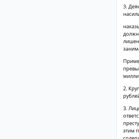
3. Де
насили
наказ
должно
лишен
занима
Примеч
превыш
милли
2. Кр
рубле
3. Ли
ответ
прест
этим 
содерж