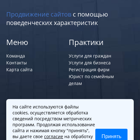
Продвижение сайтов
с помощью
поведенческих характеристик
Меню
Практики
Команда
Услуги для граждан
Контакты
Услуги для бизнеса
Карта сайта
Регистрация фирм
Юрист по семейным
делам
Политики и правила
На сайте используются файлы
cookies, осуществляется обработка
Политика обработки персональных
сведений посредством метрических
программ. Продолжая использование
данных
сайта и нажимая кнопку "принять",
Согласие на обработку cookies
вы даете свое
согласие
на обработку
Принять
Согласие на обработку персональных