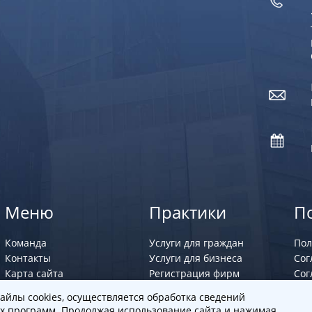
Меню
Практики
П
Команда
Услуги для граждан
Пол
Контакты
Услуги для бизнеса
Сог
Карта сайта
Регистрация фирм
Сог
Юрист по семейным
айлы cookies, осуществляется обработка сведений
делам
х программ. Продолжая использование сайта и нажимая