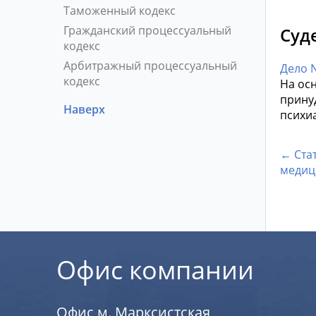
Таможенный кодекс
Гражданский процессуальный
Суд
кодекс
Арбитражный процессуальный
Дело 
кодекс
На осн
прину
Наверх
психи
← Ста
медиц
Офис компании
Офис м. Марксистская