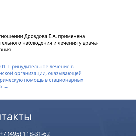
РФ в отношении Дроздова Е.А. применена
тельного наблюдения и лечения у врача-
ания.
101. Принудительное лечение в
нской организации, оказывающей
трическую помощь в стационарных
ях →
нтакты
+7 (495) 118-31-62