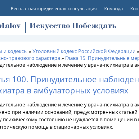
Бесплатная юридическая консультация
Команда
Кон
M
alov
Искусство Побеждать
ы и кодексы
»
Уголовный кодекс Российской Федерации
вно-правового характера
»
Глава 15. Принудительные ме
дительное наблюдение и лечение у врача-психиатра в а
тья 100. Принудительное наблюден
хиатра в амбулаторных условиях
дительное наблюдение и лечение у врача-психиатра в а
чено при наличии оснований, предусмотренных статьей 9
у психическому состоянию не нуждается в помещении 
атрическую помощь в стационарных условиях.