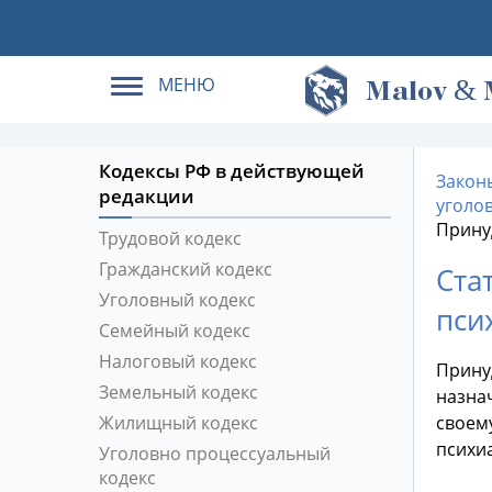
МЕНЮ
&
M
alov
Кодексы РФ в действующей
Закон
редакции
уголо
Прину
Трудовой кодекс
Гражданский кодекс
Ста
Уголовный кодекс
пси
Семейный кодекс
Налоговый кодекс
Прину
Земельный кодекс
назна
Жилищный кодекс
своем
психи
Уголовно процессуальный
кодекс