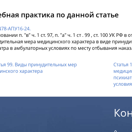
ебная практика по данной статье
N78-АПУ16-24.
овании п. "в" ч. 1 ст. 97, п. "а" ч. 1 ст . 99 , ст. 100 УК 
дительная мера медицинского характера в виде принуди
атра в амбулаторных условиях по месту отбывания наказ
тья 99. Виды принудительных мер
Статья 
инского характера
медици
психиа
услови
Ко