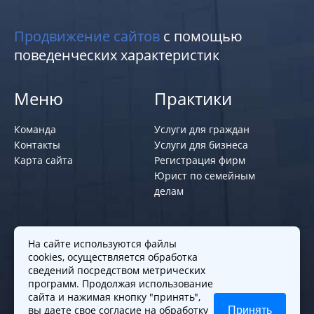
Продвижение сайтов
с помощью
поведенческих характеристик
Меню
Практики
Команда
Услуги для граждан
Контакты
Услуги для бизнеса
Карта сайта
Регистрация фирм
Юрист по семейным
делам
Политики и правила
На сайте используются файлы
cookies, осуществляется обработка
Политика обработки персональных
сведений посредством метрических
программ. Продолжая использование
данных
сайта и нажимая кнопку "принять",
Согласие на обработку cookies
вы даете свое
согласие
на обработку
Принять