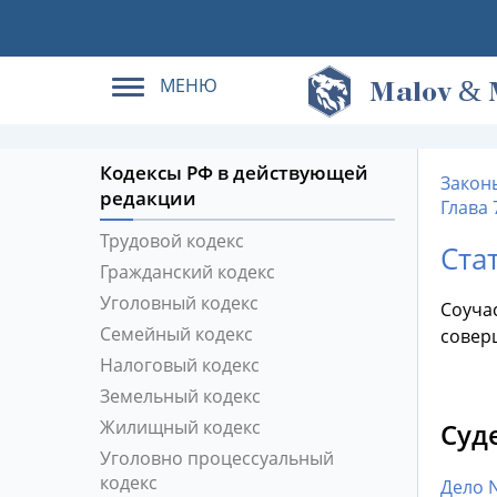
МЕНЮ
&
M
alov
Кодексы РФ в действующей
Закон
редакции
Глава 
Трудовой кодекс
Ста
Гражданский кодекс
Уголовный кодекс
Соуча
Семейный кодекс
совер
Налоговый кодекс
Земельный кодекс
Жилищный кодекс
Суд
Уголовно процессуальный
кодекс
Дело 