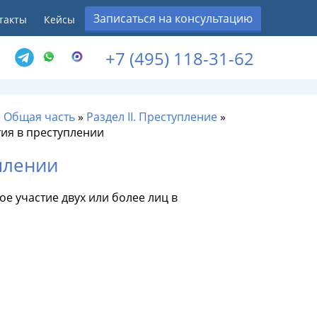
Записаться на консультацию
такты
Кейсы
+7 (495) 118-31-62
»
Общая часть
»
Раздел II. Преступление
»
тия в преступлении
уплении
е участие двух или более лиц в