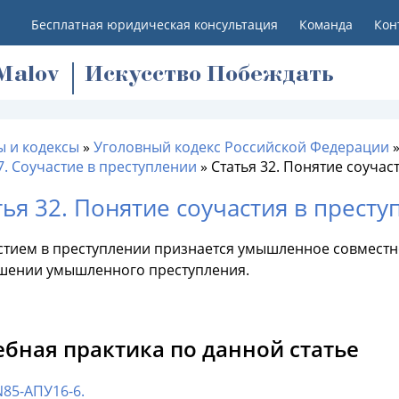
Бесплатная юридическая консультация
Команда
Кон
M
alov
Искусство Побеждать
ы и кодексы
»
Уголовный кодекс Российской Федерации
7. Соучастие в преступлении
»
Статья 32. Понятие соучас
тья 32. Понятие соучастия в прест
стием в преступлении признается умышленное совместно
шении умышленного преступления.
ебная практика по данной статье
N85-АПУ16-6.