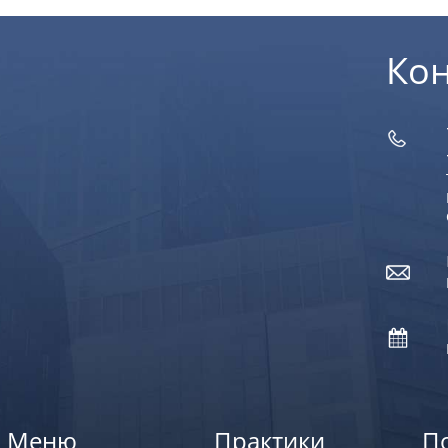
Ко
Меню
Практики
П