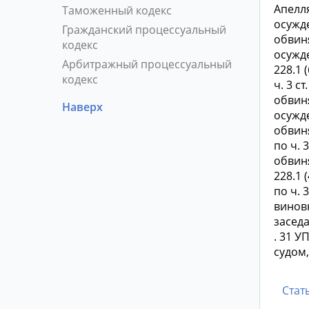
Апелля
Таможенный кодекс
осужден
Гражданский процессуальный
обвиняе
кодекс
осужден
Арбитражный процессуальный
228.1 
кодекс
ч. 3 ст
обвиня
Наверх
осужден
обвиня
по ч. 3
обвиня
228.1 
по ч. 
виновн
засед
. 31 У
судом
Стат