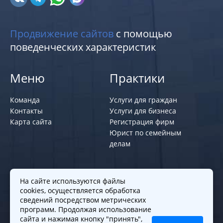
Продвижение сайтов
с помощью
поведенческих характеристик
Меню
Практики
Команда
Услуги для граждан
Контакты
Услуги для бизнеса
Карта сайта
Регистрация фирм
Юрист по семейным
делам
Политики и правила
На сайте используются файлы
cookies, осуществляется обработка
Политика обработки персональных
сведений посредством метрических
программ. Продолжая использование
данных
сайта и нажимая кнопку "принять",
Согласие на обработку cookies