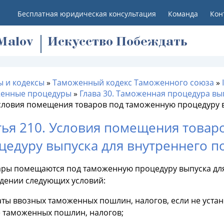
Бесплатная юридическая консультация
Команда
Кон
M
alov
Искусство Побеждать
ы и кодексы
»
Таможенный кодекс Таможенного союза
»
енные процедуры
»
Глава 30. Таможенная процедура вы
Условия помещения товаров под таможенную процедуру 
тья 210. Условия помещения товар
цедуру выпуска для внутреннего п
вары помещаются под таможенную процедуру выпуска дл
дении следующих условий:
латы ввозных таможенных пошлин, налогов, если не уст
е таможенных пошлин, налогов;