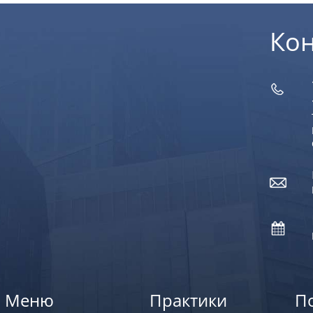
Ко
Меню
Практики
П