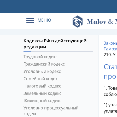
МЕНЮ
&
M
alov
Кодексы РФ в действующей
Закон
редакции
Тамож
210. 
Трудовой кодекс
Гражданский кодекс
Ста
Уголовный кодекс
про
Семейный кодекс
Налоговый кодекс
1. То
Земельный кодекс
соблю
Жилищный кодекс
1) уп
Уголовно процессуальный
уплат
кодекс