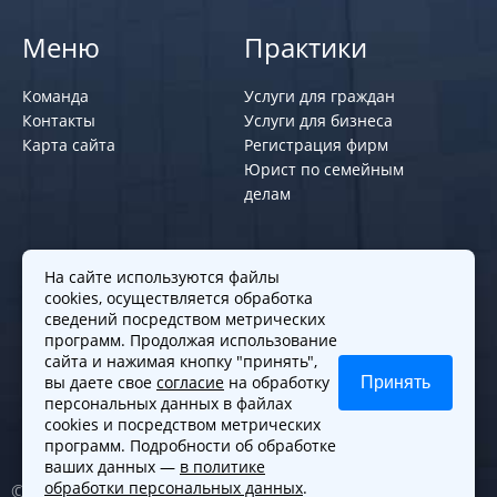
Меню
Практики
Команда
Услуги для граждан
Контакты
Услуги для бизнеса
Карта сайта
Регистрация фирм
Юрист по семейным
делам
Политики и правила
На сайте используются файлы
cookies, осуществляется обработка
Политика обработки персональных
сведений посредством метрических
программ. Продолжая использование
данных
сайта и нажимая кнопку "принять",
Согласие на обработку cookies
вы даете свое
согласие
на обработку
Принять
Согласие на обработку персональных
персональных данных в файлах
данных
cookies и посредством метрических
программ. Подробности об обработке
ваших данных —
в политике
обработки персональных данных
.
© 2010-2026. Все права защищены