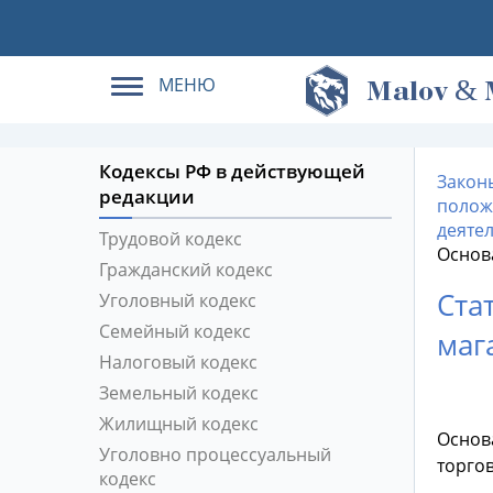
МЕНЮ
&
M
alov
Кодексы РФ в действующей
Закон
редакции
полож
деяте
Трудовой кодекс
Основ
Гражданский кодекс
Ста
Уголовный кодекс
Семейный кодекс
маг
Налоговый кодекс
Земельный кодекс
Жилищный кодекс
Основ
Уголовно процессуальный
торгов
кодекс