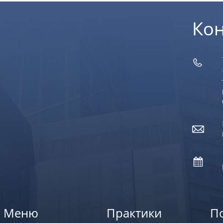
Ко
Меню
Практики
П