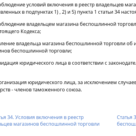
соблюдение условий включения в реестр владельцев маг
вленных в подпунктах 1) , 2) и 5) пункта 1 статьи 34 наст
соблюдение владельцем магазина беспошлинной торговл
тоящего Кодекса;
явление владельца магазина беспошлинной торговли об 
инов беспошлинной торговли;
видация юридического лица в соответствии с законодат
;
организация юридического лица, за исключением случае
рств - членов таможенного союза.
ья 34. Условия включения в реестр
Статья 
льцев магазинов беспошлинной торговли
беспош