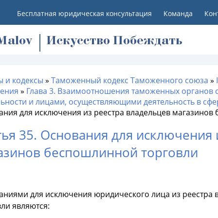
Бесплатная юридическая консультация
Команда
Кон
M
alov
Искусство Побеждать
ы и кодексы
»
Таможенный кодекс Таможенного союза
»
ения
»
Глава 3. Взаимоотношения таможенных органов 
льности и лицами, осуществляющими деятельность в сфе
ания для исключения из реестра владельцев магазинов
тья 35. Основания для исключения 
азинов беспошлинной торговли
аниями для исключения юридического лица из реестра
ли являются: