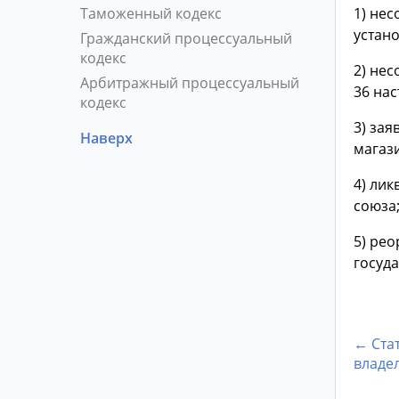
Таможенный кодекс
1) не
устано
Гражданский процессуальный
кодекс
2) не
Арбитражный процессуальный
36 нас
кодекс
3) за
Наверх
магаз
4) лик
союза
5) ре
госуда
← Стат
владе