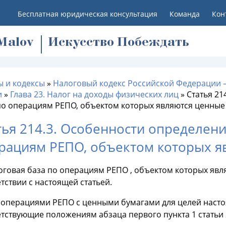
Бесплатная юридическая консультация
Команда
Кон
M
alov
Искусство Побеждать
ы и кодексы
»
Налоговый кодекс Российской Федерации 
и
»
Глава 23. Налог на доходы физических лиц
»
Статья 21
по операциям РЕПО, объектом которых являются ценные
тья 214.3. Особенности определен
рациям РЕПО, объектом которых я
оговая база по операциям РЕПО , объектом которых явл
тствии с настоящей статьей.
д операциями РЕПО с ценными бумагами для целей наст
етствующие положениям абзаца первого пункта 1 статьи 