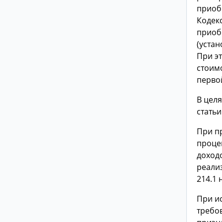
приоб
Кодекс
приоб
(уста
При э
стоим
перво
В целя
статьи
При п
проце
доход
реализ
214.1 
При и
требо