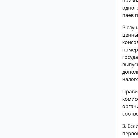
призн
одного
паев п
В слу
ценных
консо
номер
госуд
выпус
допол
налог
Прави
комис
орган
соотв
3. Ес
перво