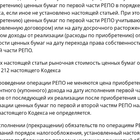
ретению) ценных бумаг по первой части РЕПО в порядке,
а, если иное не установлено настоящей статьей. При эт
ретению) ценных бумаг по первой части РЕПО учитывают
новленную договором) или на дату досрочного расторже
том доходы от реализации (расходы по приобретению) о
ости ценных бумаг на дату перехода права собственнос
й части РЕПО.
х настоящей статьи рыночная стоимость ценных бумаг оп
 212 настоящего Кодекса
роведении операции РЕПО не меняются цена приобрете
нтного (купонного) дохода на дату исполнения первой 
ов от последующей их реализации после приобретения ц
ации ценных бумаг по первой и второй частям РЕПО нал
настоящего Кодекса не определяется.
сполнении (прекращении) обязательств по операциям 
ваний порядок налогообложения, установленный настоя