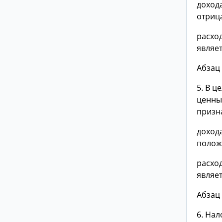
дохода
отриц
расхо
являе
Абзац 
5. В ц
ценны
призн
дохода
полож
расхо
являе
Абзац 
6. На