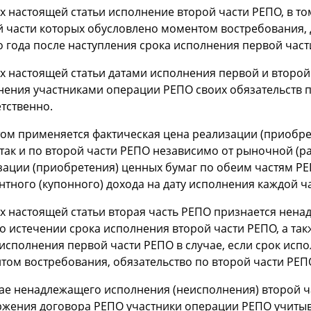
х настоящей статьи исполнение второй части РЕПО, в т
й части которых обусловлено моментом востребования,
о года после наступления срока исполнения первой част
ях настоящей статьи датами исполнения первой и второй
нения участниками операции РЕПО своих обязательств п
тственно.
том применяется фактическая цена реализации (приобре
так и по второй части РЕПО независимо от рыночной (р
зации (приобретения) ценных бумаг по обеим частям РЕ
тного (купонного) дохода на дату исполнения каждой ч
ях настоящей статьи вторая часть РЕПО признается нен
о истечении срока исполнения второй части РЕПО, а так
 исполнения первой части РЕПО в случае, если срок исп
том востребования, обязательство по второй части РЕП
чае ненадлежащего исполнения (неисполнения) второй ч
ржения договора РЕПО участники операции РЕПО учитыв