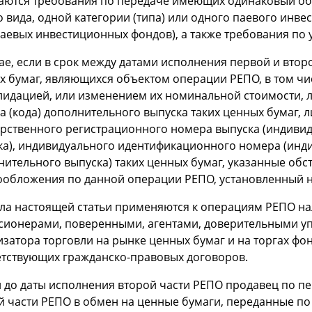
аются требования по передаче имеющих одинаковый объ
 вида, одной категории (типа) или одного паевого инв
аевых инвестиционных фондов), а также требования по у
чае, если в срок между датами исполнения первой и вто
 бумаг, являющихся объектом операции РЕПО, в том чис
лидацией, или изменением их номинальной стоимости, 
а (кода) дополнительного выпуска таких ценных бумаг,
арственного регистрационного номера выпуска (индивид
ка), индивидуального идентификационного номера (инди
нительного выпуска) таких ценных бумаг, указанные обс
ообложения по данной операции РЕПО, установленный н
ла настоящей статьи применяются к операциям РЕПО на
сионерами, поверенными, агентами, доверительными уп
изатора торговли на рынке ценных бумаг и на торгах фо
етствующих гражданско-правовых договоров.
ли до даты исполнения второй части РЕПО продавец по п
й части РЕПО в обмен на ценные бумаги, переданные по 