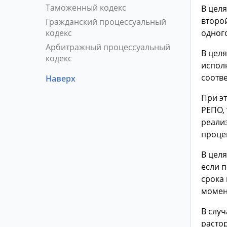
Таможенный кодекс
В целя
второ
Гражданский процессуальный
кодекс
одног
Арбитражный процессуальный
В цел
кодекс
испол
соотве
Наверх
При э
РЕПО, 
реали
процен
В цел
если п
срока
момен
В слу
расто