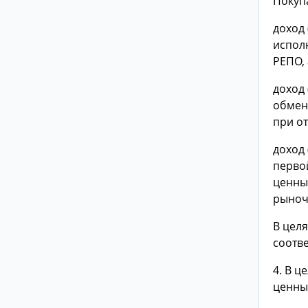
Покуп
доход 
испол
РЕПО, 
доход 
обмен
при от
доход
перво
ценны
рыноч
В цел
соотве
4. В 
ценны