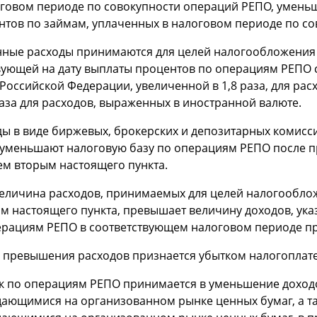
оговом периоде по совокупности операций РЕПО, уменьш
нтов по займам, уплаченных в налоговом периоде по со
нные расходы принимаются для целей налогообложения в
вующей на дату выплаты процентов по операциям РЕПО 
Российской Федерации, увеличенной в 1,8 раза, для рас
раза для расходов, выраженных в иностранной валюте.
ды в виде биржевых, брокерских и депозитарных комисс
 уменьшают налоговую базу по операциям РЕПО после 
ем вторым настоящего пункта.
величина расходов, принимаемых для целей налогооблож
м настоящего пункта, превышает величину доходов, ука
ерациям РЕПО в соответствующем налоговом периоде пр
 превышения расходов признается убытком налогоплат
к по операциям РЕПО принимается в уменьшение доход
ающимися на организованном рынке ценных бумаг, а та