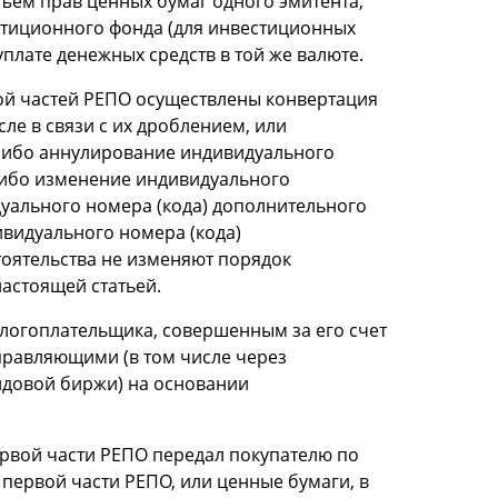
ем прав ценных бумаг одного эмитента,
естиционного фонда (для инвестиционных
плате денежных средств в той же валюте.
рой частей РЕПО осуществлены конвертация
ле в связи с их дроблением, или
либо аннулирование индивидуального
 либо изменение индивидуального
уального номера (кода) дополнительного
видуального номера (кода)
тоятельства не изменяют порядок
астоящей статьей.
логоплательщика, совершенным за его счет
равляющими (в том числе через
ндовой биржи) на основании
ервой части РЕПО передал покупателю по
первой части РЕПО, или ценные бумаги, в