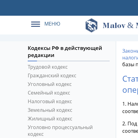
МЕНЮ
&
M
alov
Кодексы РФ в действующей
Закон
редакции
налог
базы 
Трудовой кодекс
Гражданский кодекс
Ста
Уголовный кодекс
опе
Семейный кодекс
Налоговый кодекс
1. Нал
Земельный кодекс
соотве
Жилищный кодекс
2. По
Уголовно процессуальный
соотв
кодекс