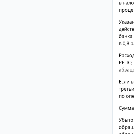
в нал
проце
Указа
дейст
банка 
в 0,8 
Расхо
РЕПО,
абзац
Если 
третьи
по оп
Сумма
Убыто
обращ