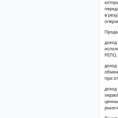
котор
перед
в резу
опера
Прода
доход 
испол
РЕПО, 
доход 
обмен
при от
доход 
перво
ценны
рыноч