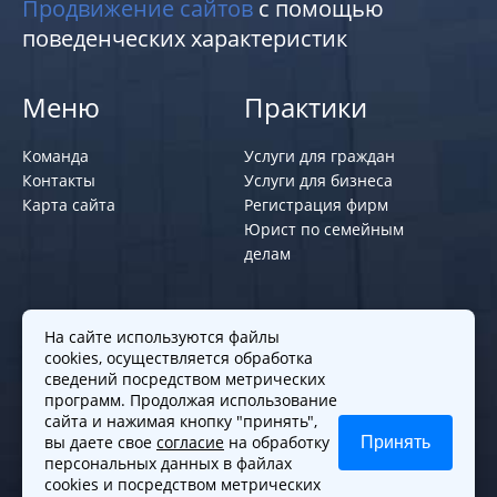
Продвижение сайтов
с помощью
поведенческих характеристик
Меню
Практики
Команда
Услуги для граждан
Контакты
Услуги для бизнеса
Карта сайта
Регистрация фирм
Юрист по семейным
делам
Политики и правила
На сайте используются файлы
cookies, осуществляется обработка
Политика обработки персональных
сведений посредством метрических
программ. Продолжая использование
данных
сайта и нажимая кнопку "принять",
Согласие на обработку cookies
вы даете свое
согласие
на обработку
Принять
Согласие на обработку персональных
персональных данных в файлах
данных
cookies и посредством метрических