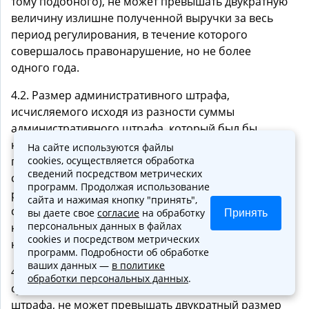
тому подобного), не может превышать двукратную
величину излишне полученной выручки за весь
период регулирования, в течение которого
совершалось правонарушение, но не более
одного года.
4.2. Размер административного штрафа,
исчисляемого исходя из разности суммы
административного штрафа, который был бы
наложен за совершение административного
На сайте используются файлы
правонарушения при представлении достоверных
cookies, осуществляется обработка
сведений посредством метрических
сведений (информации), необходимых для
программ. Продолжая использование
расчета размера административного штрафа, и
сайта и нажимая кнопку "принять",
суммы наложенного административного штрафа,
вы даете свое
согласие
на обработку
Принять
персональных данных в файлах
не может превышать десятикратный размер
cookies и посредством метрических
наложенного административного штрафа.
программ. Подробности об обработке
ваших данных —
в политике
4.3. Размер административного штрафа, кратный
обработки персональных данных
.
сумме ранее наложенного административного
штрафа, не может превышать двукратный размер