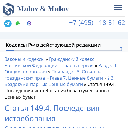
&
M
alov
M
alov
+7 (495) 118-31-62
Кодексы РФ в действующей редакции
Законы и кодексы
»
Гражданский кодекс
Российской Федерации — часть первая
»
Раздел I.
Общие положения
»
Подраздел 3. Объекты
гражданских прав
»
Глава 7. Ценные бумаги
»
§ 3.
Бездокументарные ценные бумаги
»
Статья 149.4.
Последствия истребования бездокументарных
ценных бумаг
Статья 149.4. Последствия
истребования