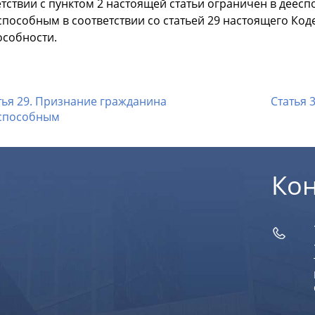
тствии с пунктом 2 настоящей статьи ограничен в деесп
пособным в соответствии со статьей 29 настоящего Код
особности.
тья 29. Признание гражданина
Статья 
способным
Ко