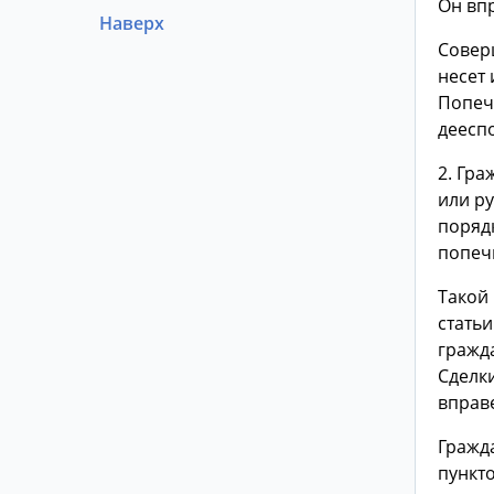
Он вп
Наверх
Совер
несет
Попеч
дееспо
2. Гр
или р
поряд
попеч
Такой 
статьи
гражд
Сделки
вправ
Гражд
пункт