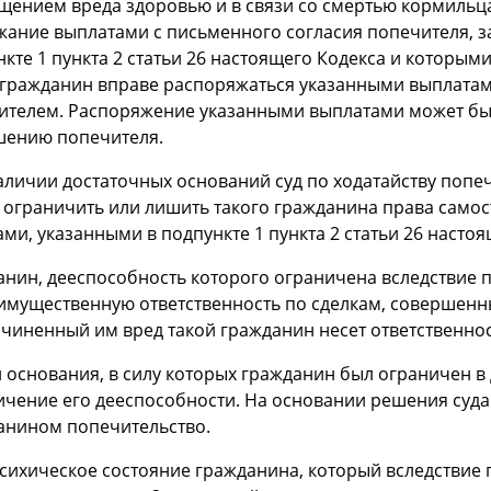
щением вреда здоровью и в связи со смертью кормильц
жание выплатами с письменного согласия попечителя, з
кте 1 пункта 2 статьи 26 настоящего Кодекса и которым
 гражданин вправе распоряжаться указанными выплатам
ителем. Распоряжение указанными выплатами может быт
шению попечителя.
аличии достаточных оснований суд по ходатайству попеч
 ограничить или лишить такого гражданина права само
ми, указанными в подпункте 1 пункта 2 статьи 26 настоя
анин, дееспособность которого ограничена вследствие п
имущественную ответственность по сделкам, совершенны
чиненный им вред такой гражданин несет ответственнос
и основания, в силу которых гражданин был ограничен в
ичение его дееспособности. На основании решения суда
анином попечительство.
сихическое состояние гражданина, который вследствие 