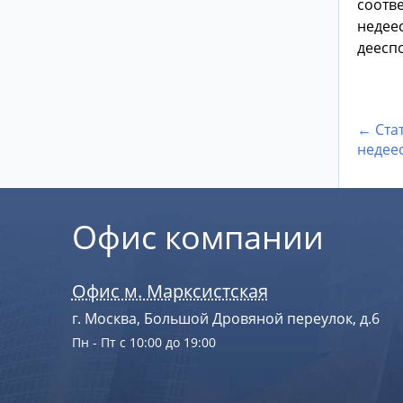
соотве
недеес
деесп
← Ста
недее
Офис компании
Офис м. Марксистская
г. Москва, Большой Дровяной переулок, д.6
Пн - Пт с 10:00 до 19:00