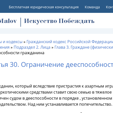
Бесплатная юридическая консультация
Команда
Кон
M
alov
Искусство Побеждать
ы и кодексы
»
Гражданский кодекс Российской Федерации
ения
»
Подраздел 2. Лица
»
Глава 3. Граждане (физически
особности гражданина
тья 30. Ограничение дееспособнос
ажданин, который вследствие пристрастия к азартным и
аркотическими средствами ставит свою семью в тяжелое
ичен судом в дееспособности в порядке , установленно
одательством. Над ним устанавливается попечительство.