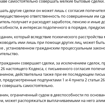
раве самостоятельно совершать мелкие бытовые сделки.
шать другие сделки он может лишь с согласия попечител
 имущественную ответственность по совершенным им сд
итель получает и расходует заработок, пенсию и иные д
собности, в интересах подопечного в порядке, предусм
ажданин, который вследствие психического расстройства
уководить ими лишь при помощи других лиц, может быть
ке , установленном гражданским процессуальным законо
ительство.
гражданин совершает сделки, за исключением сделок, п
 26 настоящего Кодекса, с письменного согласия попечи
анином, действительна также при ее последующем пись
, предусмотренные подпунктами 1 и 4 пункта 2 статьи 2
е совершать самостоятельно.
анин, ограниченный судом в дееспособности по основ
ом, может распоряжаться выплачиваемыми на него алим