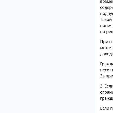
возме
содер
подпун
Такой
попеч
по ре
При н
может
дохода
Гражд
несет 
За при
3. Есл
огран
гражд
Если п