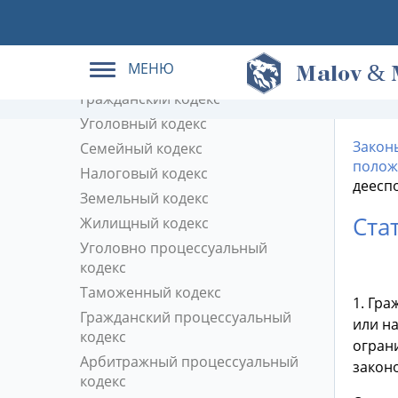
Кодексы РФ в действующей
редакции
МЕНЮ
&
Трудовой кодекс
M
alov
Гражданский кодекс
Уголовный кодекс
Закон
Семейный кодекс
полож
Налоговый кодекс
деесп
Земельный кодекс
Ста
Жилищный кодекс
Уголовно процессуальный
кодекс
Таможенный кодекс
1. Гр
Гражданский процессуальный
или н
кодекс
огран
Арбитражный процессуальный
закон
кодекс