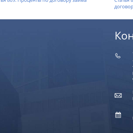
тья 809. Проценты по договору займа
Статья 
догово
Ко