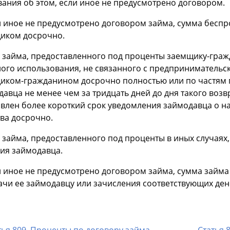
вания об этом, если иное не предусмотрено договором.
ли иное не предусмотрено договором займа, сумма бесп
иком досрочно.
 займа, предоставленного под проценты заемщику-граж
ного использования, не связанного с предпринимательс
иком-гражданином досрочно полностью или по частям 
авца не менее чем за тридцать дней до дня такого воз
овлен более короткий срок уведомления займодавца о 
тва досрочно.
 займа, предоставленного под проценты в иных случаях
сия займодавца.
ли иное не предусмотрено договором займа, сумма займ
ачи ее займодавцу или зачисления соответствующих дене