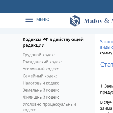
МЕНЮ
&
M
alov
Кодексы РФ в действующей
Закон
редакции
виды 
сумму
Трудовой кодекс
Гражданский кодекс
Ста
Уголовный кодекс
Семейный кодекс
Налоговый кодекс
1. Зае
Земельный кодекс
преду
Жилищный кодекс
В случ
Уголовно процессуальный
займа
кодекс