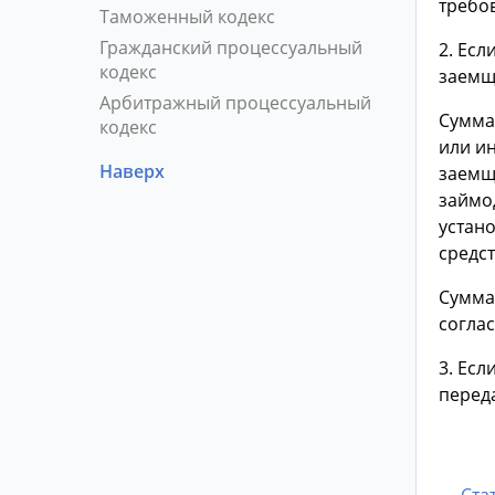
требо
Таможенный кодекс
Гражданский процессуальный
2. Ес
кодекс
заемщ
Арбитражный процессуальный
Сумма
кодекс
или и
Наверх
заемщ
займод
устан
средс
Сумма
согла
3. Ес
перед