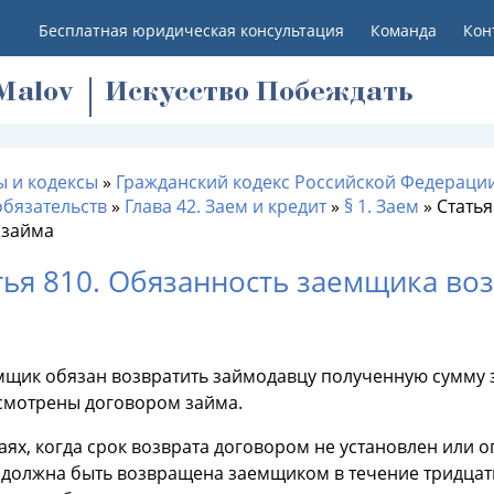
Бесплатная юридическая консультация
Команда
Кон
M
alov
Искусство Побеждать
ы и кодексы
»
Гражданский кодекс Российской Федерации
обязательств
»
Глава 42. Заем и кредит
»
§ 1. Заем
»
Статья
 займа
тья 810. Обязанность заемщика во
мщик обязан возвратить займодавцу полученную сумму з
смотрены договором займа.
аях, когда срок возврата договором не установлен или
 должна быть возвращена заемщиком в течение тридцат