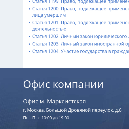
Статья 1199. Право, подлежащее применен
Статья 1200. Право, подлежащее примене
лица умершим
Статья 1201. Право, подлежащее примен
деятельностью
Статья 1202. Личный закон юридического 
Статья 1203. Личный закон иностранной 
Статья 1204. Участие государства в гра
Офис компании
Офис м. Марксистская
г. Москва, Большой Дровяной переулок, д.6
Пн - Пт с 10:00 до 19:00