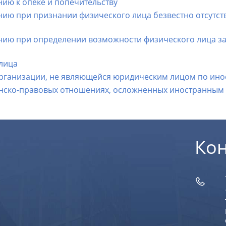
ию к опеке и попечительству
нию при признании физического лица безвестно отсутс
ению при определении возможности физического лица з
лица
организации, не являющейся юридическим лицом по ино
жданско-правовых отношениях, осложненных иностранным
Ко