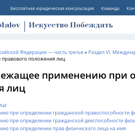
Бесплатная юридическая консультация
Команда
Кон
M
alov
Искусство Побеждать
сийской Федерации — часть третья
»
Раздел VI. Междуна
 правового положения лиц
одлежащее применению при 
я лиц
ица
ению при определении гражданской правоспособности ф
нию при определении гражданской дееспособности физ
нию при определении прав физического лица на имя