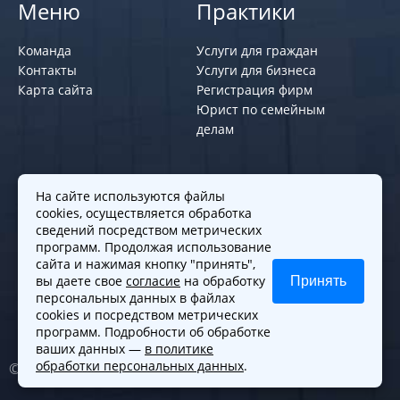
Меню
Практики
Команда
Услуги для граждан
Контакты
Услуги для бизнеса
Карта сайта
Регистрация фирм
Юрист по семейным
делам
Политики и правила
На сайте используются файлы
cookies, осуществляется обработка
Политика обработки персональных
сведений посредством метрических
программ. Продолжая использование
данных
сайта и нажимая кнопку "принять",
Согласие на обработку cookies
вы даете свое
согласие
на обработку
Принять
Согласие на обработку персональных
персональных данных в файлах
данных
cookies и посредством метрических
программ. Подробности об обработке
ваших данных —
в политике
обработки персональных данных
.
© 2010-2026. Все права защищены