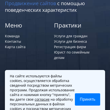
Продвижение сайтов
с помощью
поведенческих характеристик
Меню
Практики
Команда
Услуги для граждан
Контакты
Услуги для бизнеса
Карта сайта
Регистрация фирм
Юрист по семейным
делам
Политики и правила
На сайте используются файлы
cookies, осуществляется обработка
Политика обработки персональных
сведений посредством метрических
программ. Продолжая использование
данных
сайта и нажимая кнопку "принять",
Согласие на обработку cookies
вы даете свое
согласие
на обработку
Принять
Согласие на обработку персональных
персональных данных в файлах
данных
cookies и посредством метрических