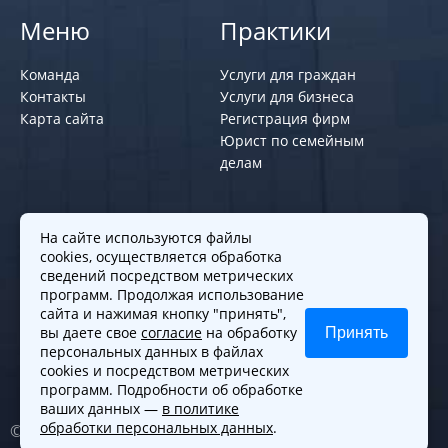
Меню
Практики
Команда
Услуги для граждан
Контакты
Услуги для бизнеса
Карта сайта
Регистрация фирм
Юрист по семейным
делам
Политики и правила
На сайте используются файлы
cookies, осуществляется обработка
Политика обработки персональных
сведений посредством метрических
программ. Продолжая использование
данных
сайта и нажимая кнопку "принять",
Согласие на обработку cookies
вы даете свое
согласие
на обработку
Принять
Согласие на обработку персональных
персональных данных в файлах
данных
cookies и посредством метрических
программ. Подробности об обработке
ваших данных —
в политике
обработки персональных данных
.
© 2010-2026. Все права защищены