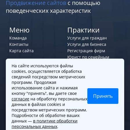
Продвижение сайтов
с помощью
поведенческих характеристик
Меню
Практики
Команда
Услуги для граждан
Контакты
Услуги для бизнеса
Карта сайта
Регистрация фирм
Юрист по семейным
делам
На сайте используются файлы
cookies, осуществляется обработка
Политики и правила
сведений посредством метрических
программ. Продолжая
Политика обработки персональных
использование сайта и нажимая
данных
кнопку "принять", вы даете свое
Принять
согласие
на обработку персональных
Согласие на обработку cookies
данных в файлах cookies и
Согласие на обработку персональных
посредством метрических программ.
данных
Подробности об обработке ваших
данных —
в политике обработки
персональных данных
.
© 2010-2026. Все права защищены