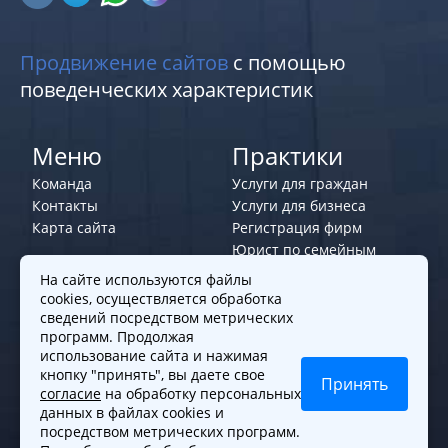
Продвижение сайтов
с помощью
поведенческих характеристик
Меню
Практики
Команда
Услуги для граждан
Контакты
Услуги для бизнеса
Карта сайта
Регистрация фирм
Юрист по семейным
делам
На сайте используются файлы
cookies, осуществляется обработка
Политики и правила
сведений посредством метрических
программ. Продолжая
Политика обработки персональных
использование сайта и нажимая
данных
кнопку "принять", вы даете свое
Принять
согласие
на обработку персональных
Согласие на обработку cookies
данных в файлах cookies и
Согласие на обработку персональных
посредством метрических программ.
данных