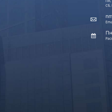
Пн, 
Сб,
nm
Ema
Пн
Рас