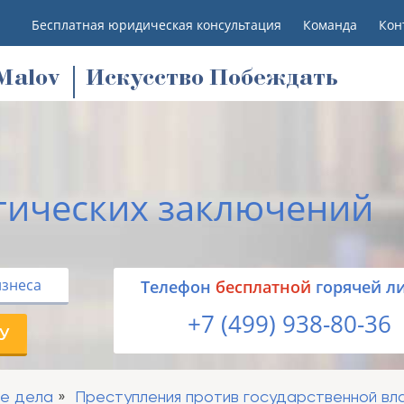
Бесплатная юридическая консультация
Команда
Кон
M
alov
Искусство Побеждать
тических заключений
изнеса
Tелефон
бесплатной
горячей л
+7 (499) 938-80-36
У
ые дела
Преступления против государственной вл