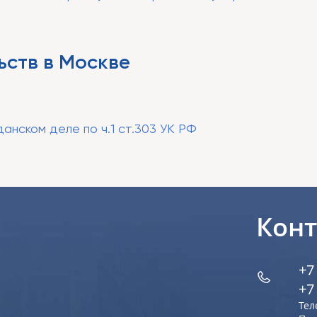
ств в Москве
анском деле по ч.1 ст.303 УК РФ
Кон
+7
+7
Тел