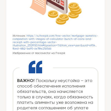
Источник:
https://ru.freepik.com/free-vector/mortgage-isometric-
composition-with-images-of-calculator-bunch-of-coins-and-
receipt-with-percentage-vector-
illustration_23129150.htm#&position=11&from_view=user&uuid=e954e7d1-
fbed-4862-ba95-6e784c2565d6
Изображение от macrovector на Freepik
ВАЖНО!
Поскольку неустойка – это
способ обеспечения исполнения
обязательств, она начисляется
только в случаях, когда обязанность
платить алименты уже возложена на
родителя соглашением об уплате