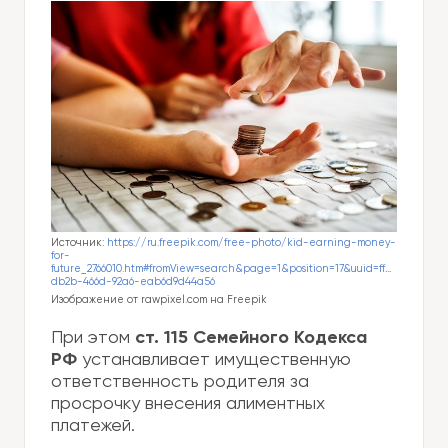
Источник:
https://ru.freepik.com/free-photo/kid-earning-money-
for-
future_2766010.htm#fromView=search&page=1&position=17&uuid=ffaf159f-
db2b-466d-92a6-eab6d9d44a56
Изображение от rawpixel.com на Freepik
При этом
ст. 115 Семейного Кодекса
РФ
устанавливает имущественную
ответственность родителя за
просрочку внесения алиментных
платежей.