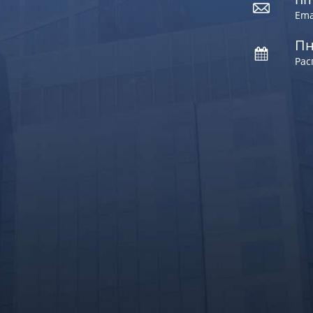
Ema
Пн
Рас