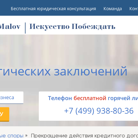
Бесплатная юридическая консультация
Команда
Кон
M
alov
Искусство Побеждать
тических заключений
изнеса
Tелефон
бесплатной
горячей л
+7 (499) 938-80-36
У
ые споры
Прекращение действия кредитного дого