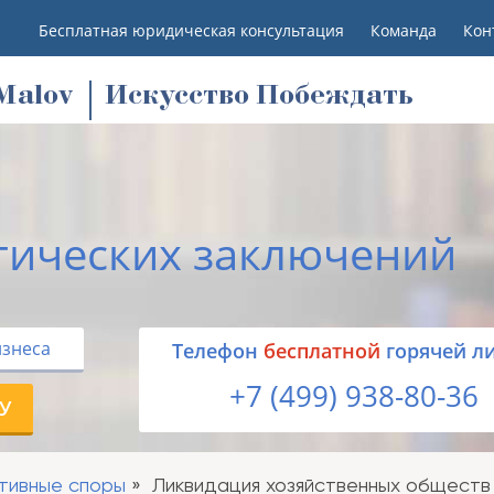
Бесплатная юридическая консультация
Команда
Кон
M
alov
Искусство Побеждать
тических заключений
изнеса
Tелефон
бесплатной
горячей л
+7 (499) 938-80-36
У
тивные споры
Ликвидация хозяйственных обществ