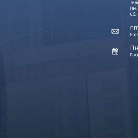
Тел
Пн, 
Сб,
nm
Ema
Пн
Рас