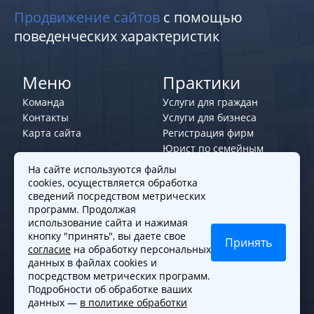
Продвижение сайтов
с помощью
поведенческих характеристик
Меню
Практики
Команда
Услуги для граждан
Контакты
Услуги для бизнеса
Карта сайта
Регистрация фирм
Юрист по семейным
делам
На сайте используются файлы
cookies, осуществляется обработка
Политики и правила
сведений посредством метрических
программ. Продолжая
Политика обработки персональных
использование сайта и нажимая
данных
кнопку "принять", вы даете свое
Принять
согласие
на обработку персональных
Согласие на обработку cookies
данных в файлах cookies и
Согласие на обработку персональных
посредством метрических программ.
данных
Подробности об обработке ваших
данных —
в политике обработки