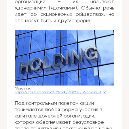
организаций – их называют
«дочерними» («дочками»). Обычно речь
идет об акционерных обществах, но
это могут быть и другие формы.
*Источник:
https://i.gazeteduvar.com.tr/2/1280/720/2018/03/holding-1.jpg
Под контрольным пакетом акций
понимается любая форма участия в
капитале дочерней организации,
которая обеспечивает безусловное
право принятия или отклонения решений