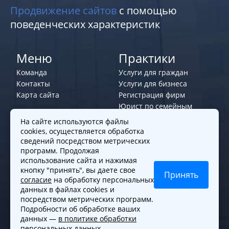
Продвижение сайтов
с помощью
поведенческих характеристик
Меню
Практики
Команда
Услуги для граждан
Контакты
Услуги для бизнеса
Карта сайта
Регистрация фирм
Юрист по семейным
делам
На сайте используются файлы
cookies, осуществляется обработка
Политики и правила
сведений посредством метрических
программ. Продолжая
Политика обработки персональных
использование сайта и нажимая
данных
кнопку "принять", вы даете свое
Принять
согласие
на обработку персональных
Согласие на обработку cookies
данных в файлах cookies и
Согласие на обработку персональных
посредством метрических программ.
данных
Подробности об обработке ваших
данных —
в политике обработки
персональных данных
.