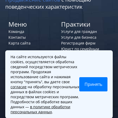
поведенческих характеристик
Меню
Практики
Команда
Услуги для граждан
Контакты
Услуги для бизнеса
Карта сайта
Регистрация фирм
Юрист по семейным
делам
На сайте используются файлы
cookies, осуществляется обработка
Политики и правила
сведений посредством метрических
программ. Продолжая
Политика обработки персональных
использование сайта и нажимая
данных
кнопку "принять", вы даете свое
Принять
согласие
на обработку персональных
Согласие на обработку cookies
данных в файлах cookies и
Согласие на обработку персональных
посредством метрических программ.
данных
Подробности об обработке ваших
данных —
в политике обработки
персональных данных
.
© 2010-2026. Все права защищены