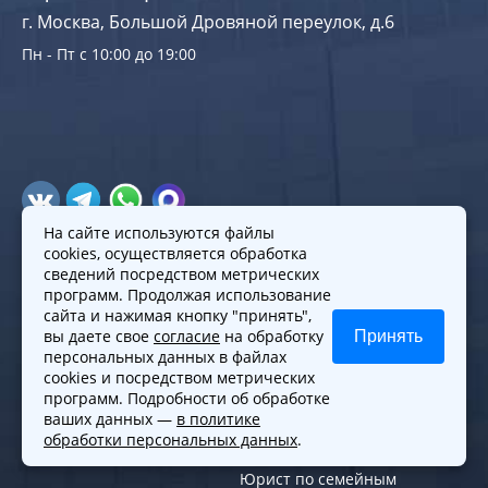
г. Москва, Большой Дровяной переулок, д.6
Пн - Пт с 10:00 до 19:00
На сайте используются файлы
cookies, осуществляется обработка
Продвижение сайтов
с помощью
сведений посредством метрических
программ. Продолжая использование
поведенческих характеристик
сайта и нажимая кнопку "принять",
вы даете свое
согласие
на обработку
Принять
персональных данных в файлах
Меню
Практики
cookies и посредством метрических
Команда
Услуги для граждан
программ. Подробности об обработке
ваших данных —
в политике
Контакты
Услуги для бизнеса
обработки персональных данных
.
Карта сайта
Регистрация фирм
Юрист по семейным