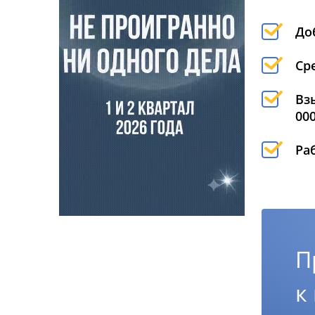
До
Ср
Вз
00
Ра
П
к