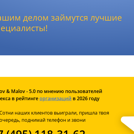
ашим делом займутся лучшие
пециалисты!
ov & Malov - 5.0 по мнению пользователей
екса в рейтинге
организаций
в 2026 году
Сотни наших клиентов выиграли, пришла твоя
очередь, поднимай телефон и звони