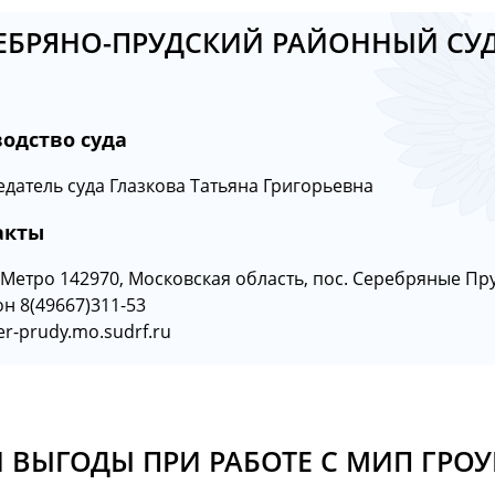
ЕБРЯНО-ПРУДСКИЙ РАЙОННЫЙ СУ
водство суда
датель суда Глазкова Татьяна Григорьевна
акты
Метро 142970, Московская область, пос. Серебряные Пру
н 8(49667)311-53
er-prudy.mo.sudrf.ru
 ВЫГОДЫ ПРИ РАБОТЕ С МИП ГРОУ