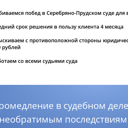
биваемся побед в Серебряно-Прудском суде для 
едний срок решения в пользу клиента 4 месяца
ыскиваем с противоположной стороны юридическ
0 рублей
ботаем со всеми судьями суда
ромедление в судебном деле
 необратимым последствиям