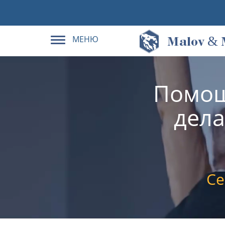
МЕНЮ
&
M
alov
Помощ
дела
Се