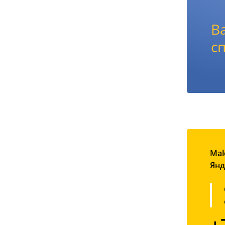
В
с
Mal
Янд