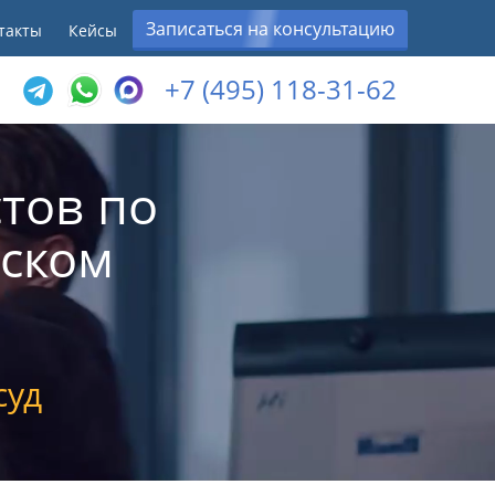
Записаться на консультацию
такты
Кейсы
+7 (495) 118-31-62
тов по
дском
суд