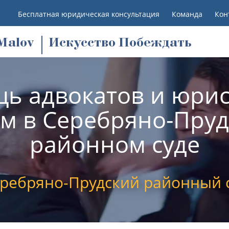
Бесплатная юридическая консультация
Команда
Кон
M
alov
Искусство Побеждать
ь адвокатов и юрис
м в Серебряно-Пру
районном суде
ребряно-Прудский районный 