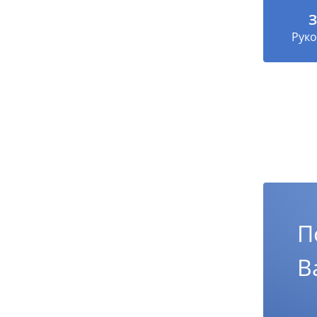
З
Руко
П
В