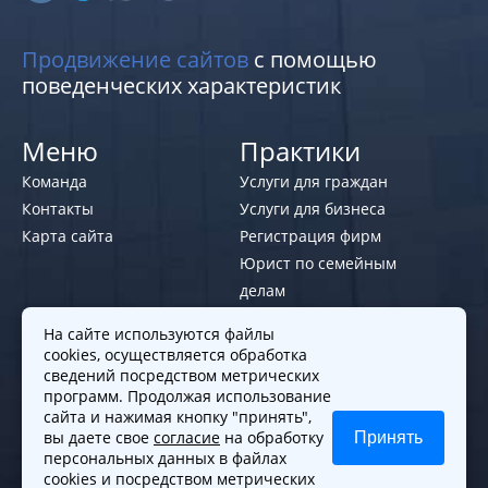
Продвижение сайтов
с помощью
поведенческих характеристик
Меню
Практики
Команда
Услуги для граждан
Контакты
Услуги для бизнеса
Карта сайта
Регистрация фирм
Юрист по семейным
делам
На сайте используются файлы
Политики и правила
cookies, осуществляется обработка
Политика обработки персональных
сведений посредством метрических
программ. Продолжая использование
данных
сайта и нажимая кнопку "принять",
Согласие на обработку cookies
вы даете свое
согласие
на обработку
Принять
Согласие на обработку персональных
персональных данных в файлах
cookies и посредством метрических
данных