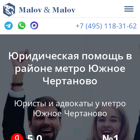
&
M
alov
M
alov
+7 (495) 118-31-62
Юридическая помощь в
районе метро Южное
Чертаново
Юристы и адвокаты у метро
Южное Чертаново
5.0
№1