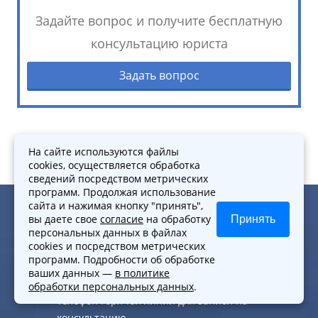
Задайте вопрос и получите бесплатную
консультацию юриста
Задать вопрос
На сайте используются файлы
cookies, осуществляется обработка
сведений посредством метрических
программ. Продолжая использование
сайта и нажимая кнопку "принять",
Контакты
вы даете свое
согласие
на обработку
Принять
персональных данных в файлах
cookies и посредством метрических
программ. Подробности об обработке
+7 (495) 118-31-62
ваших данных —
в политике
+7 (963) 628‑20‑27
обработки персональных данных
.
Телефон горячей линии для записи на
консультацию