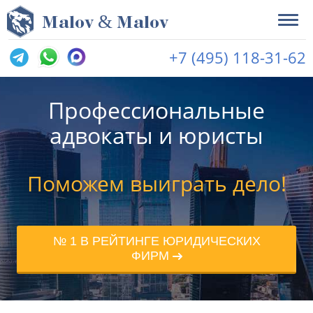
&
M
alov
M
alov
+7 (495) 118-31-62
Профессиональные
адвокаты и юристы
Поможем выиграть дело!
№ 1 В РЕЙТИНГЕ ЮРИДИЧЕСКИХ
ФИРМ