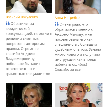
Василий Вакуленко
Анна Нетребко
Обратился за
Очень рада, что
юридической
обратилась именно к
консультацией, помогли в
Андрею Малову, мне
решении сложных
посоветовали его как
вопросов с авторским
специалиста с большим
правом. Огромное
судебным опытом. Узнала
спасибо Андрею
много нового и получила
Владимировичу,
инструкции как впредь
побольше бы таких
избежать ошибок!
ответственных и
Спасибо за все.
грамотных специалистов