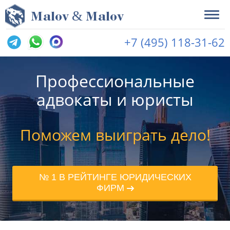
&
M
alov
M
alov
+7 (495) 118-31-62
Профессиональные
адвокаты и юристы
Поможем выиграть дело!
№ 1 В РЕЙТИНГЕ ЮРИДИЧЕСКИХ
ФИРМ