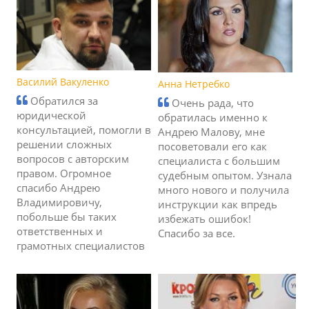
Василий Вакуленко
Анна Нетребко
Обратился за
Очень рада, что
юридической
обратилась именно к
консультацией, помогли в
Андрею Малову, мне
решении сложных
посоветовали его как
вопросов с авторским
специалиста с большим
правом. Огромное
судебным опытом. Узнала
спасибо Андрею
много нового и получила
Владимировичу,
инструкции как впредь
побольше бы таких
избежать ошибок!
ответственных и
Спасибо за все.
грамотных специалистов