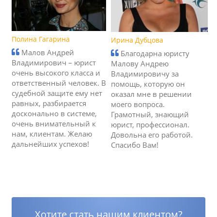
Полина Гагарина
Ирина Дубцова
Малов Андрей
Благодарна юристу
Владимирович – юрист
Малову Андрею
очень высокого класса и
Владимировичу за
ответственный человек. В
помощь, которую он
судебной защите ему нет
оказал мне в решении
равных, разбирается
моего вопроса.
досконально в системе,
Грамотный, знающий
очень внимательный к
юрист, профессионал.
нам, клиентам. Желаю
Довольна его работой.
дальнейших успехов!
Спасибо Вам!
Хотите стать нашим клиентом?