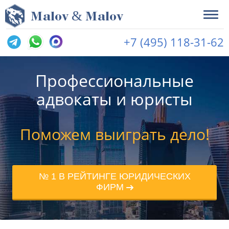
&
M
alov
M
alov
+7 (495) 118-31-62
Профессиональные
адвокаты и юристы
Поможем выиграть дело!
№ 1 В РЕЙТИНГЕ ЮРИДИЧЕСКИХ
ФИРМ