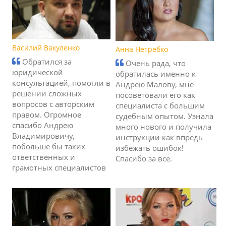
Василий Вакуленко
Анна Нетребко
Обратился за
Очень рада, что
юридической
обратилась именно к
консультацией, помогли в
Андрею Малову, мне
решении сложных
посоветовали его как
вопросов с авторским
специалиста с большим
правом. Огромное
судебным опытом. Узнала
спасибо Андрею
много нового и получила
Владимировичу,
инструкции как впредь
побольше бы таких
избежать ошибок!
ответственных и
Спасибо за все.
грамотных специалистов