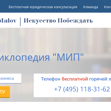
Бесплатная юридическая консультация
Команда
Кон
M
alov
Искусство Побеждать
иклопедия "МИП"
бизнеса
Tелефон
бесплатной
горячей 
+7 (495) 118-31-62
ТУ