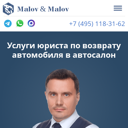
&
M
alov
M
alov
+7 (495) 118-31-62
Услуги юриста по возврату
автомобиля в автосалон