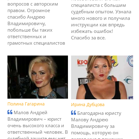
вопросов с авторским
специалиста с большим
правом. Огромное
судебным опытом. Узнала
спасибо Андрею
много нового и получила
Владимировичу,
инструкции как впредь
побольше бы таких
избежать ошибок!
ответственных и
Спасибо за все.
грамотных специалистов
Полина Гагарина
Ирина Дубцова
Малов Андрей
Благодарна юристу
Владимирович – юрист
Малову Андрею
очень высокого класса и
Владимировичу за
ответственный человек. В
помощь, которую он
судебной защите ему нет
оказал мне в решении