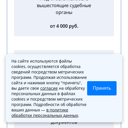
вышестоящие судебные
органы
от 4 000 руб.
Содействие в составлении
На сайте используются файлы
cookies, осуществляется обработка
досудебной жалобы
сведений посредством метрических
программ. Продолжая использование
от 3 000 руб.
сайта и нажимая кнопку "принять",
вы даете свое
согласие
на обработку
Принять
персональных данных в файлах
cookies и посредством метрических
программ. Подробности об обработке
ваших данных —
в политике
Помощь в получении новых
обработки персональных данных
.
документов