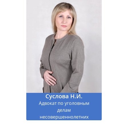
Суслова Н.И.
Адвокат по уголовным
делам
несовершеннолетних