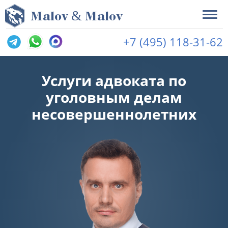
&
M
alov
M
alov
+7 (495) 118-31-62
Услуги адвоката по
уголовным делам
несовершеннолетних