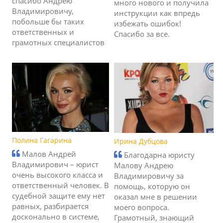
спасибо Андрею
много нового и получила
Владимировичу,
инструкции как впредь
побольше бы таких
избежать ошибок!
ответственных и
Спасибо за все.
грамотных специалистов
Полина Гагарина
Ирина Дубцова
Малов Андрей
Благодарна юристу
Владимирович – юрист
Малову Андрею
очень высокого класса и
Владимировичу за
ответственный человек. В
помощь, которую он
судебной защите ему нет
оказал мне в решении
равных, разбирается
моего вопроса.
досконально в системе,
Грамотный, знающий