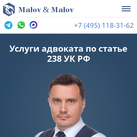
&
M
alov
M
alov
+7 (495) 118-31-62
Услуги адвоката по статье
238 УК РФ