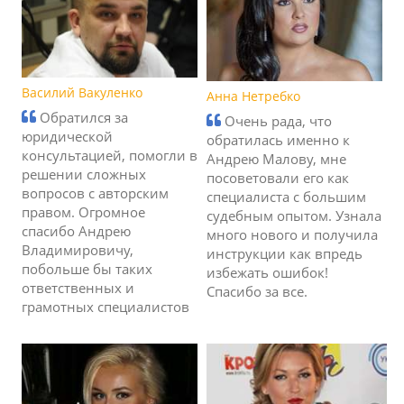
Василий Вакуленко
Анна Нетребко
Обратился за
Очень рада, что
юридической
обратилась именно к
консультацией, помогли в
Андрею Малову, мне
решении сложных
посоветовали его как
вопросов с авторским
специалиста с большим
правом. Огромное
судебным опытом. Узнала
спасибо Андрею
много нового и получила
Владимировичу,
инструкции как впредь
побольше бы таких
избежать ошибок!
ответственных и
Спасибо за все.
грамотных специалистов