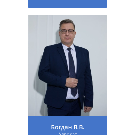
Богдан В.В.
Адвокат