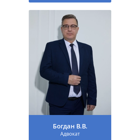
Богдан В.В.
Адвокат