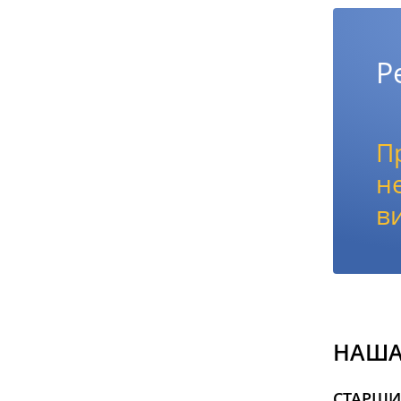
Р
П
н
в
НАША
СТАРШИ