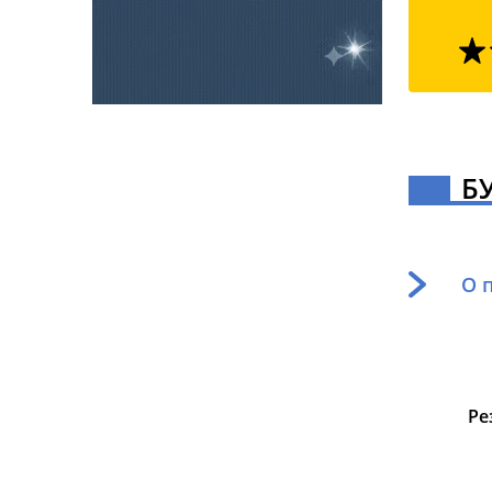
Б
О 
Ре