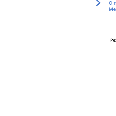
О 
Ме
Ре