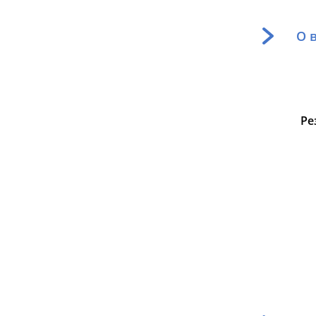
О 
Ре