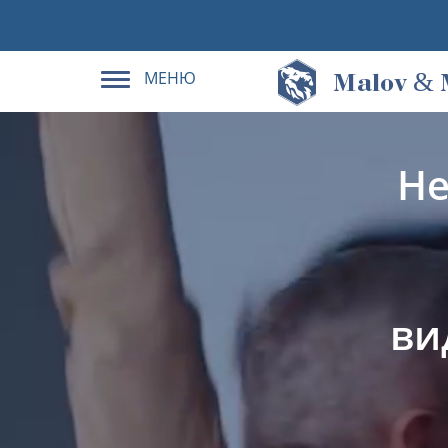
МЕНЮ
&
M
alov
Не
ви