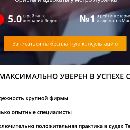
5.0
№1
в рейтинге
в рейтинге юри
компаний Яндекс
и адвокатов Мо
Записаться на бесплатную консультацию
 МАКСИМАЛЬНО УВЕРЕН В УСПЕХЕ 
дежность крупной фирмы
лько опытные специалисты
ключительно положительная практика в судах Т