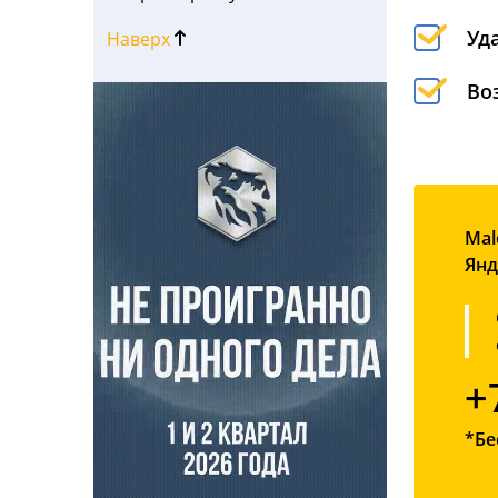
Уд
Наверх
Во
Mal
Янд
+
*Бе