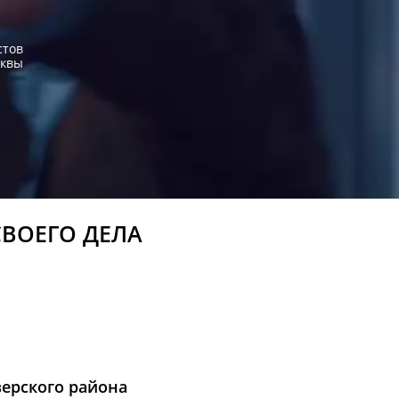
стов
сквы
СВОЕГО ДЕЛА
верского района