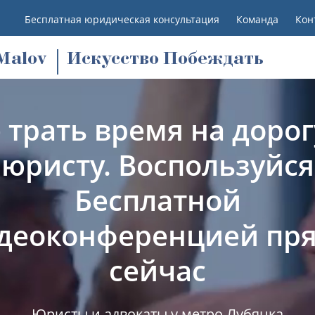
Бесплатная юридическая консультация
Команда
Кон
M
alov
Искусство Побеждать
 трать время на дорог
юристу. Воспользуйся
Бесплатной
деоконференцией пр
сейчас
Юристы и адвокаты у метро Лубянка