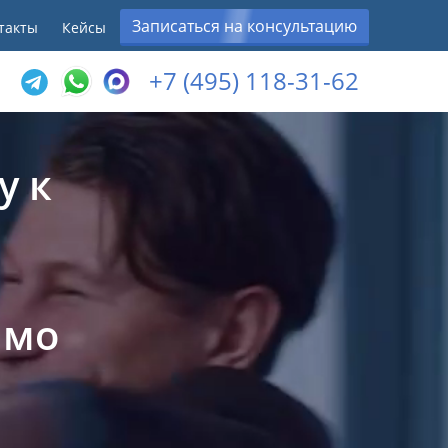
Записаться на консультацию
такты
Кейсы
+7 (495) 118-31-62
у к
ямо