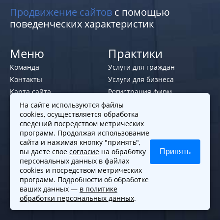
Продвижение сайтов
с помощью
поведенческих характеристик
Меню
Практики
Команда
Услуги для граждан
Контакты
Услуги для бизнеса
Карта сайта
Регистрация фирм
Юрист по семейным
На сайте используются файлы
cookies, осуществляется обработка
делам
сведений посредством метрических
программ. Продолжая использование
Политики и правила
сайта и нажимая кнопку "принять",
вы даете свое
согласие
на обработку
Принять
Политика обработки персональных
персональных данных в файлах
данных
cookies и посредством метрических
Согласие на обработку cookies
программ. Подробности об обработке
ваших данных —
в политике
Согласие на обработку персональных
обработки персональных данных
.
данных