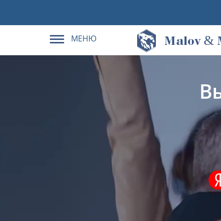
МЕНЮ
&
M
alov
В