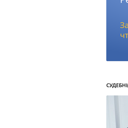
З
ч
СУДЕБН