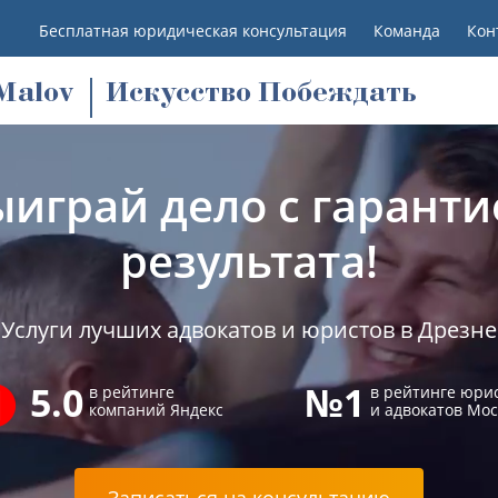
Бесплатная юридическая консультация
Команда
Кон
M
alov
Искусство Побеждать
ыиграй дело с гаранти
результата!
Услуги лучших адвокатов и юристов в Дрезне
5.0
№1
в рейтинге
в рейтинге юри
компаний Яндекс
и адвокатов Мо