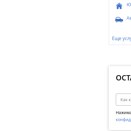
Ю
А
Еще усл
ОСТ
Нажима
конфид