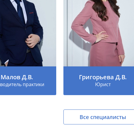
Малов Д.В.
Григорьева Д.В.
водитель практики
Юрист
Все специалисты