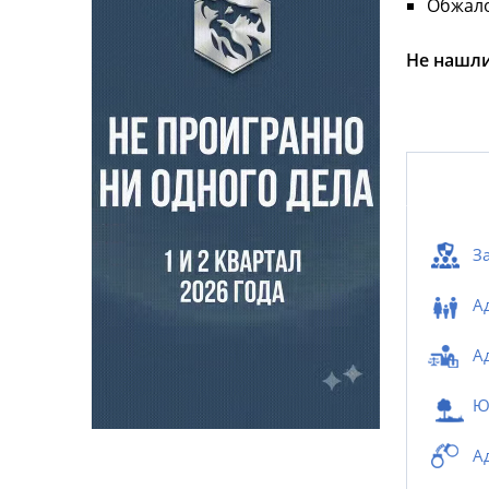
Обжало
Не нашли
З
А
А
Ю
А