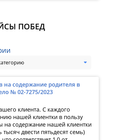
ЕЙСЫ ПОБЕД
рии
категорию
в на содержание родителя в
Дело № 
ело № 02-7275/2023
ашего клиента. С каждого
ению нашей клиентки в пользу
ы на содержание нашей клиентки
ь тысяч двести пятьдесят семь)
что соответствует 1,0 от