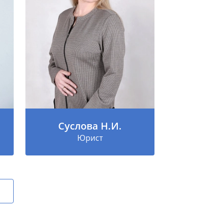
Суслова Н.И.
Юрист