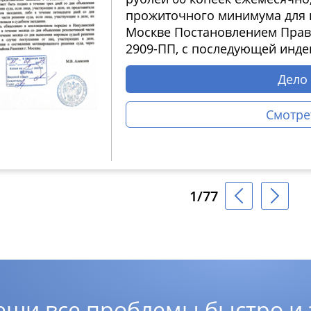
прожиточного минимума для п
Москве Постановлением Прави
2909-ПП, с последующей инде
Дело
Смотре
1/77
еши все проблемы быстро и