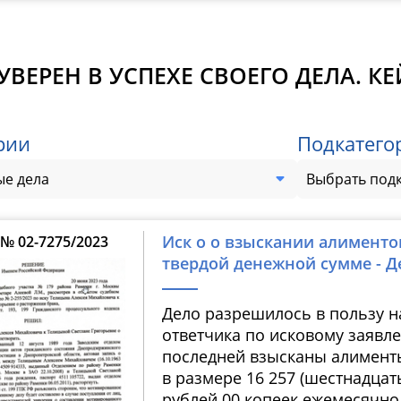
УВЕРЕН В УСПЕХЕ СВОЕГО ДЕЛА. К
рии
Подкатего
е дела
Выбрать под
Иск о о взыскании алименто
№ 02-7275/2023
твердой денежной сумме - Д
Дело разрешилось в пользу н
ответчика по исковому заявл
последней взысканы алимент
в размере 16 257 (шестнадцат
рублей 00 копеек ежемесячно, 