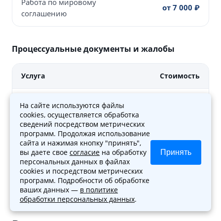
Работа по мировому
от 7 000 ₽
соглашению
Процессуальные документы и жалобы
Услуга
Стоимость
Составление жалоб на действия
На сайте используются файлы
от 1 500 ₽
или бездействие ФССП
cookies, осуществляется обработка
сведений посредством метрических
программ. Продолжая использование
Подготовка искового заявления
сайта и нажимая кнопку "принять",
от 5 000 ₽
или возражения
вы даете свое
согласие
на обработку
Принять
персональных данных в файлах
cookies и посредством метрических
Подготовка ходатайств
от 2 000 ₽
программ. Подробности об обработке
ваших данных —
в политике
обработки персональных данных
.