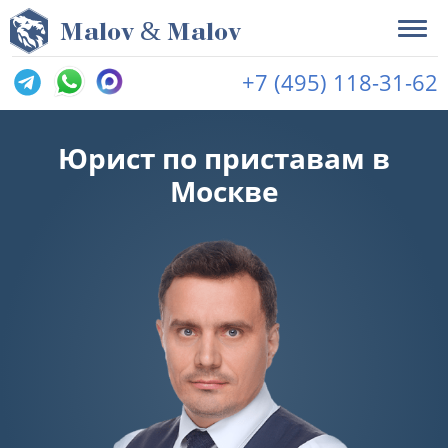
&
M
alov
M
alov
+7 (495) 118-31-62
Юрист по приставам в
Москве