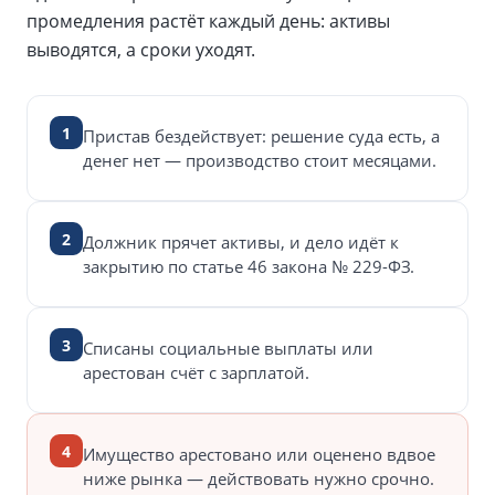
промедления растёт каждый день: активы
выводятся, а сроки уходят.
1
Пристав бездействует: решение суда есть, а
денег нет — производство стоит месяцами.
2
Должник прячет активы, и дело идёт к
закрытию по статье 46 закона № 229-ФЗ.
3
Списаны социальные выплаты или
арестован счёт с зарплатой.
4
Имущество арестовано или оценено вдвое
ниже рынка — действовать нужно срочно.