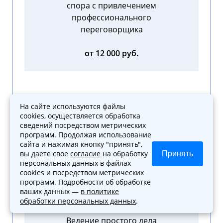
спора с привлечением
профессионального
переговорщика
от 12 000 руб.
На сайте используются файлы
Помощь по делу в суде
cookies, осуществляется обработка
первой, второй, третьей
сведений посредством метрических
программ. Продолжая использование
инстанции
сайта и нажимая кнопку "принять",
вы даете свое
согласие
на обработку
Принять
от 25 000 руб.
персональных данных в файлах
cookies и посредством метрических
программ. Подробности об обработке
ваших данных —
в политике
обработки персональных данных
.
Ведение простого дела