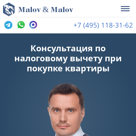
&
M
alov
M
alov
+7 (495) 118-31-62
Консультация по
налоговому вычету при
покупке квартиры